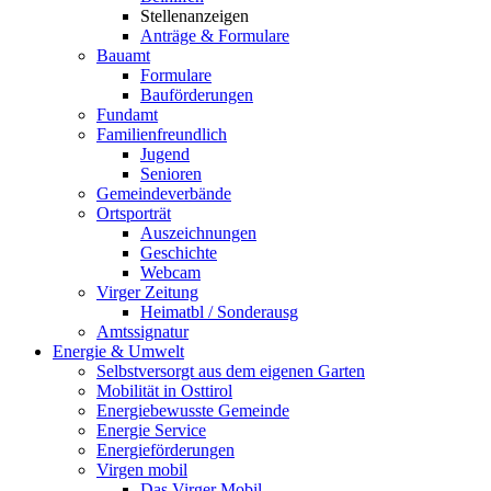
Stellenanzeigen
Anträge & Formulare
Bauamt
Formulare
Bauförderungen
Fundamt
Familienfreundlich
Jugend
Senioren
Gemeindeverbände
Ortsporträt
Auszeichnungen
Geschichte
Webcam
Virger Zeitung
Heimatbl / Sonderausg
Amtssignatur
Energie & Umwelt
Selbstversorgt aus dem eigenen Garten
Mobilität in Osttirol
Energiebewusste Gemeinde
Energie Service
Energieförderungen
Virgen mobil
Das Virger Mobil