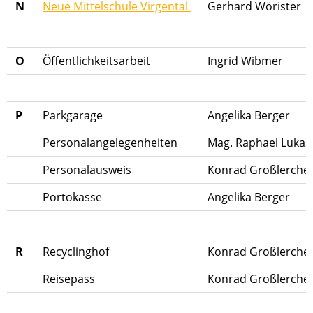
N
Neue Mittelschule Virgental
Gerhard Wörister
O
Öffentlichkeitsarbeit
Ingrid Wibmer
P
Parkgarage
Angelika Berger
Personalangelegenheiten
Mag. Raphael Luka
Personalausweis
Konrad Großlercher
Portokasse
Angelika Berger
R
Recyclinghof
Konrad Großlerche
Reisepass
Konrad Großlercher