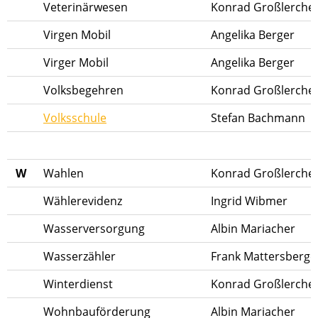
Veterinärwesen
Konrad Großlerche
Virgen Mobil
Angelika Berger
Virger Mobil
Angelika Berger
Volksbegehren
Konrad Großlerche
Volksschule
Stefan Bachmann
W
Wahlen
Konrad Großlerche
Wählerevidenz
Ingrid Wibmer
Wasserversorgung
Albin Mariacher
Wasserzähler
Frank Mattersberge
Winterdienst
Konrad Großlerche
Wohnbauförderung
Albin Mariacher