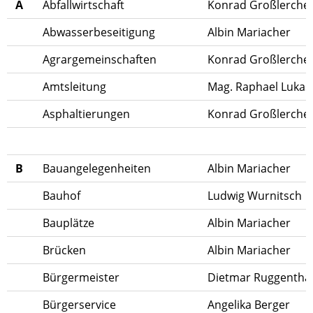
A
Abfallwirtschaft
Konrad Großlerche
Abwasserbeseitigung
Albin Mariacher
Agrargemeinschaften
Konrad Großlerche
Amtsleitung
Mag. Raphael Lukas
Asphaltierungen
Konrad Großlerche
B
Bauangelegenheiten
Albin Mariacher
Bauhof
Ludwig Wurnitsch
Bauplätze
Albin Mariacher
Brücken
Albin Mariacher
Bürgermeister
Dietmar Ruggenthale
Bürgerservice
Angelika Berger